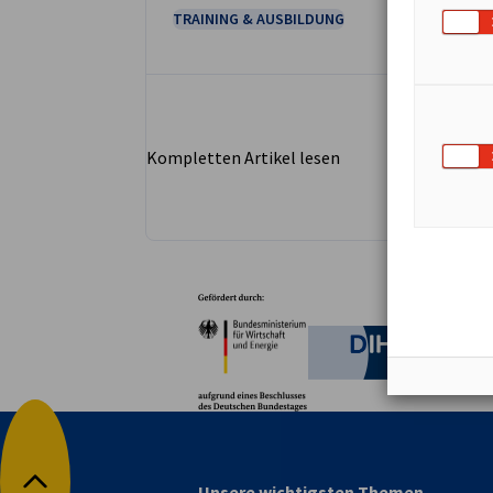
TRAINING & AUSBILDUNG
Kompletten Artikel lesen
Partner
Bundesministerium für W
Deutsche 
Unsere wichtigsten Themen