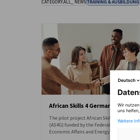
CATEGORY.ALL_ NEWS
TRAINING & AUSBILDUNG
Angola
Deutsch
Daten
African Skills 4 Germany (AS4G)
Wir nutzen
uns helfen
The pilot project African Skills 4 Germany
NEUIGKEITEN
Weitere In
(AS4G) funded by the Federal Ministry for
Economic Affairs and Energy (BMWE)