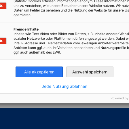
Statistik Cookies erfassen Informationen anonym. Diese Informationen 
uns zu verstehen, wie unsere Besucher unsere Website nutzen. Wir nut
Daten um Fehler zu beheben und die Nutzung der Website für unsere Us
optimieren.
Fremde Inhalte
Inhalte wie Text Video oder Bilder von Dritten, z.B. Inhalte anderer Websi
sozialer Netzwerke oder Plattformen dürfen angezeigt werden. Dabei 
Ihre IP-Adresse und Telemetriedaten vom jeweiligen Anbieter verarbeite
Anbieter kann ggf. auch Ihr Verhalten beobachten und Nutzungsprofile b
ggf. auch außerhalb des EWR.
Alle akzeptieren
Auswahl speichern
irtschaft und Energie
Jede Nutzung ablehnen
Industrie- und Handelskammer
Industrie- und Handelskammer
AHK.de
Germany Trade & In
Powered by