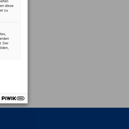
helfen
zen diese
er zu
tes,
werden
t. Der
ilden,
vest