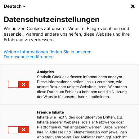
Deutsch
Suche öffnen
Navi
Ein
Delegation der Deutschen Wir
Datenschutzeinstellungen
Wir nutzen Cookies auf unserer Website. Einige von ihnen sind
essenziell, während andere uns helfen, diese Website und Ihre
Erfahrung zu verbessern.
Weitere Informationen finden Sie in unseren
Datenschutzerklärungen.
Analytics
Statistik Cookies erfassen Informationen anonym.
Diese Informationen helfen uns zu verstehen, wie
unsere Besucher unsere Website nutzen. Wir nutzen
diese Daten um Fehler zu beheben und die Nutzung
der Website für unsere User zu optimieren.
Die Delegation
German
Fremde Inhalte
der Deutschen Wirtschaft in Angola (AHK Angola)
Inhalte wie Text Video oder Bilder von Dritten, z.B.
Inhalte anderer Websites, sozialer Netzwerke oder
Plattformen dürfen angezeigt werden. Dabei werden
MEHR ANSEHEN
Ihre IP-Adresse und Telemetriedaten vom jeweiligen
Anbieter verarbeitet. Der Anbieter kann ggf. auch Ihr