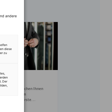
rend andere
helfen
zen diese
er zu
tes,
werden
nsreisen
t. Der
ilden,
reisen ermöglichen Ihnen
Einblicke in den
en Markt und erste
takte. Wir sorgen dafür, dass
sreise ein Erfolg wird!