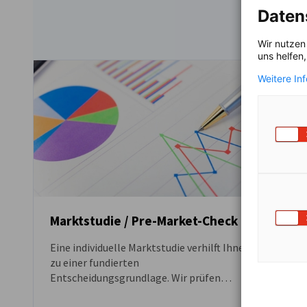
Daten
Wir nutzen
uns helfen
Weitere In
Marktstudie / Pre-Market-Check
Eine individuelle Marktstudie verhilft Ihnen
zu einer fundierten
G
Entscheidungsgrundlage. Wir prüfen
V
mittels zielgruppenorientierter