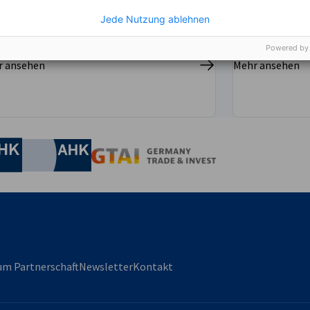
zielgruppenorientierten Recherchen
wählen wir potenzielle Geschäftspartner
Jede Nutzung ablehnen
us und erfragen in einer persönlichen
Kontaktaufnahme das Interesse an Ihren
Powered by
Produkten.
r ansehen
Mehr ansehen
irtschaft und Energie
Industrie- und Handelskammer
Industrie- und Handelskammer
AHK.de
Germany Trade & In
m Partnerschaft
Newsletter
Kontakt