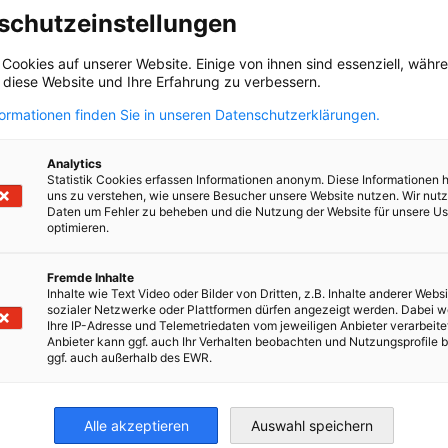
schutzeinstellungen
 Cookies auf unserer Website. Einige von ihnen sind essenziell, wäh
, diese Website und Ihre Erfahrung zu verbessern.
formationen finden Sie in unseren Datenschutzerklärungen.
Analytics
Statistik Cookies erfassen Informationen anonym. Diese Informationen 
uns zu verstehen, wie unsere Besucher unsere Website nutzen. Wir nut
Daten um Fehler zu beheben und die Nutzung der Website für unsere Us
optimieren.
Fremde Inhalte
Inhalte wie Text Video oder Bilder von Dritten, z.B. Inhalte anderer Websi
sozialer Netzwerke oder Plattformen dürfen angezeigt werden. Dabei 
Delegatio
Geschäftspartnervermittlung
Ihre IP-Adresse und Telemetriedaten vom jeweiligen Anbieter verarbeite
Anbieter kann ggf. auch Ihr Verhalten beobachten und Nutzungsprofile b
Delegations
ggf. auch außerhalb des EWR.
Sie suchen nach einem passenden
persönliche 
eschäftspartner (Hersteller, Lieferanten,
angolanisch
ertriebspartner etc.) in Angola? Anhand
Geschäftskon
Alle akzeptieren
Auswahl speichern
Ihrer Vorgaben und
Ihre Geschäft