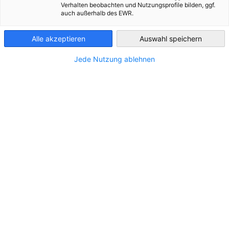
Verhalten beobachten und Nutzungsprofile bilden, ggf.
auch außerhalb des EWR.
Angola
*
Alle akzeptieren
Auswahl speichern
Email
Jede Nutzung ablehnen
*
Hinweis zum Datenschutz
Hiermit bestätige ich, dass ich den
Hinweis zum Datenschutz
zur Kenntnis genommen habe und mit der Verwendung
meiner Daten für die Zusendung des Newsletters
einverstanden bin.
*
Captcha